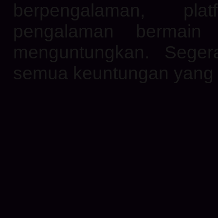
berpengalaman, pl
pengalaman bermain
menguntungkan. Segera
semua keuntungan yang 